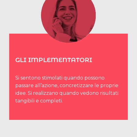
GLI IMPLEMENTATORI
Si sentono stimolati quando possono
passare all’azione, concretizzare le proprie
idee. Si realizzano quando vedono risultati
tangibili e completi.