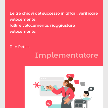
Le tre chiavi del successo in affari: verificare
velocemente,
fallire velocemente, riaggiustare
velocemente.
Tom Peters
Implementatore