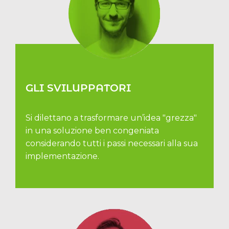
GLI SVILUPPATORI
Si dilettano a trasformare un’idea "grezza"
in una soluzione ben congeniata
considerando tutti i passi necessari alla sua
implementazione.