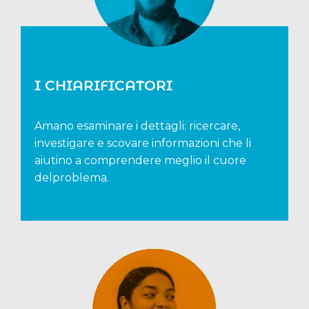
I CHIARIFICATORI
Amano esaminare i dettagli: ricercare,
investigare e scovare informazioni che li
aiutino a comprendere meglio il cuore
delproblema.