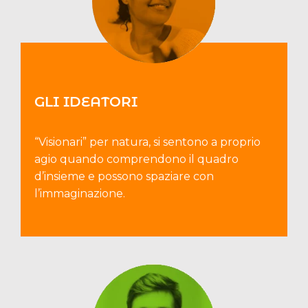
GLI IDEATORI
“Visionari” per natura, si sentono a proprio
agio quando comprendono il quadro
d’insieme e possono spaziare con
l’immaginazione.