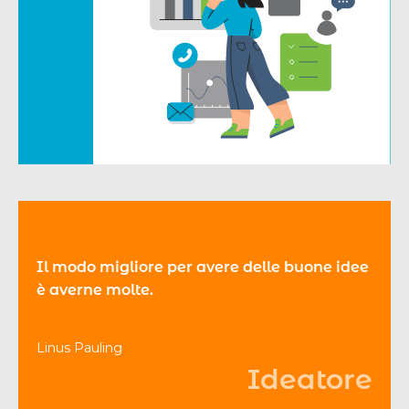
Il modo migliore per avere delle buone idee
è averne molte.
Linus Pauling
Ideatore